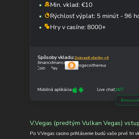
Min. vklad:
€10
Rýchlosť výplat:
5 minút - 96 h
Hry v casíne:
8000+
Spôsoby vkladu:
Zobraziť všetky +9
Binance
Binance
Dogecoin
Ethereum
Coin
Pay
Mobilná aplikácia
Live chat
24/7
Bonusové 
V.Vegas (predtým Vulkan Vegas) vstu
Po V.Vegas casino prihlásenie budú vaše prvé tri