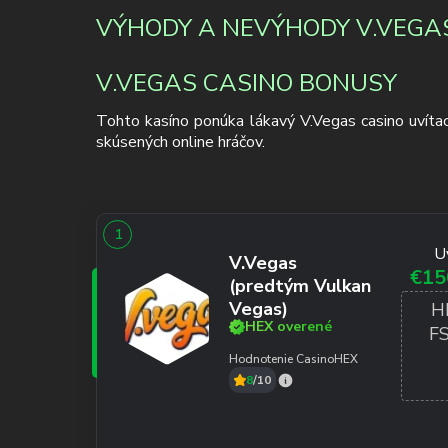
VÝHODY A NEVÝHODY V.VEGA
V.VEGAS CASINO BONUSY
Tohto kasíno ponúka lákavý V.Vegas casino uvítací
skúsených online hráčov.
U
V.Vegas
€15
(predtým Vulkan
Vegas)
H
HEX overené
F
Hodnotenie CasinoHEX
8
/10