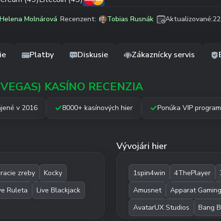
Helena Molnárová
Recenzent:
Tobias Rusnák
Aktualizované:
22
ie
Platby
Diskusie
Zákaznícky servis
VEGAS) KASÍNO RECENZIA
ájené v 2016
8000+ kasínových hier
Ponúka VIP program
Vývojári hier
eracie zreby
Kocky
1spin4win
4ThePlayer
ve Ruleta
Live Blackjack
Amusnet
Apparat Gamin
AvatarUX Studios
Bang 