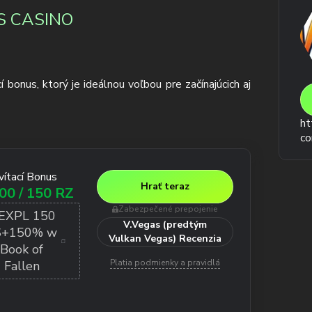
S CASINO
 bonus, ktorý je ideálnou voľbou pre začínajúcich aj
ht
co
vítací Bonus
Hrať teraz
00 / 150 RZ
Zabezpečené prepojenie
EXPL 150
V.Vegas (predtým
S+150% w
Vulkan Vegas) Recenzia
Book of
Platia podmienky a pravidlá
Fallen