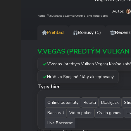
Autor:
https://vulkanvegas.com/en/terms-and-conditions
Prehľad
Bonusy (1)
Recenz
V.VEGAS (PREDTÝM VULKAN 
V.Vegas (predtým Vulkan Vegas) Kasíno zah
Hráči zo Spojené štáty akceptovaný
Typy hier
Online automaty
Ruleta
Blackjack
Sti
Baccarat
Video poker
Crash games
Li
Live Baccarat