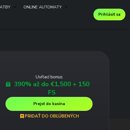
LATBY
ONLINE AUTOMATY
Prihlásiť sa
Uvítací bonus
390% až do €1,500 + 150
FS
Prejsť do kasína
PRIDAŤ DO OBĽÚBENÝCH