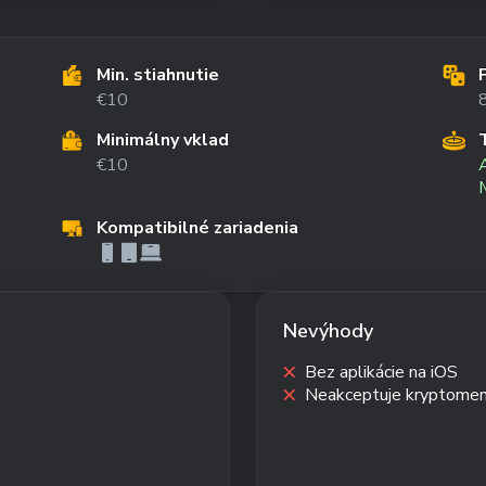
Min. stiahnutie
€10
Minimálny vklad
€10
A
M
Kompatibilné zariadenia
Nevýhody
Bez aplikácie na iOS
Neakceptuje kryptome