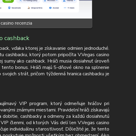
casino recenzia
o cashback
back, vďaka ktorej je získavanie odmien jednoduché.
tu cashbacku, ktorý potom pripočíta V.Vegas casino
ej sumy ako cashback. Hráči musia dosiahnuť úroveň
 tento bonus. Hráči majú 5-dňové okno na splnenie
o svojich strát, pričom týždenná hranica cashbacku je
ujímavý VIP program, ktorý odmeňuje hráčov pri
ovanými známymi miestami. Pravidelní hráči získavajú
za dobitie, cashbacky a odmeny za každú dosiahnutú
 VIP členmi, od ktorých Vás delí len V.Vegas casino
uje individuálnu starostlivosť. Dôležité je, že tento
v a poskytuje možnosti všetkým bez obmedzení. Ako