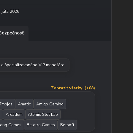
. júla 2026
Bezpečnosť
 a špecializovaného VIP manažéra
Zobraziť všetky
(+68)
7mojos
Amatic
Amigo Gaming
g
Arcadem
Atomic Slot Lab
Bang Games
Belatra Games
Betsoft