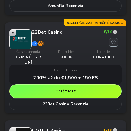
AmunRa Recenzia
NAJLEPŠIE ZAHRANIČNÉ KASÍNO
22Bet Casino
8
/10
6
Čas stiahnutia
Počet hier
Licencie
15 MINÚT - 7
9000+
CURACAO
DNÍ
Uvítací bonus
200% až do €1,500 + 150 FS
Hrať teraz
22Bet Casino Recenzia
GG.BET Kasíno
6
/10