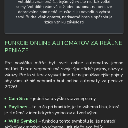
volatilita znamená častejšie výhry ale nie tak veľké
sumy. Volatilitu vám však žiaden automat na peniaze
dobrovoľne sám nedá, musíte si ju odvodiť a vyhrať
sami. Buďťe však opatrní, nadmerné hranie spôsobuje
riziko vzniku závislosti.
FUNKCIE ONLINE AUTOMATOV ZA REÁLNE
PENIAZE
Pre nováčika môže byť svet online automatov jemne
mätúci. Tento segment má svoje špecifické pojmy, názvy a
výrazy. Preto si teraz vysvetlíme tie najpoužívanejšie pojmy,
aby vám už nič nebránilo hrať online automaty za peniaze
2026!
Coin Size
– jedná sa o výšku stavenej sumy
Paylines
– to, o čo pri hraní ide, je to výherná línia, ktorá
je zložená z identických symbolov a tvorí výhru
Wild Symbol
– funkciou tohto symbolu je, že nahradí
akýkoľvek symbol vo výhernej línií, niečo ako žolík