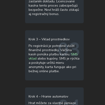
zaslaním dokladu. Licencované
kasína tento proces zabezpečujú
bezpečne. Noví hráči často získajú
aj registračný bonus.
Krok 3 – Vklad prostriedkov
Po registrácii je potrebné vložiť
finančné prostriedky. Väčšina
kasín ponúka platbu kartou,
SMS
vklad
alebo kupóny. SMS je rýchla
a poskytuje určitú mieru
anonymity, karta funguje ako pri
bežnej online platbe.
Krok 4 – Hranie automatov
Hrať môžete za vlastné peniaze