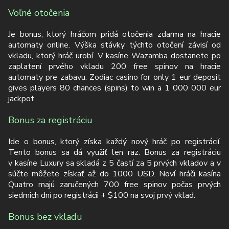
Voľné otočenia
Je bonus, ktorý hráčom pridá otočenia zdarma na hracie
automaty online. Výška stávky týchto otočení závisí od
vkladu, ktorý hráč urobí. V kasíne Wazamba dostanete po
zaplatení prvého vkladu 200 free spinov na hracie
automaty pre zabavu. Zodiac casino for only 1 eur deposit
gives players 80 chances (spins) to win a 1 000 000 eur
jackpot.
Bonus za registráciu
Ide o bonus, ktorý získa každý nový hráč po registrácií.
Tento bonus sa dá využiť len raz. Bonus za registráciu
v kasíne Luxury sa skladá z 5 častí za 5 prvých vkladov a v
súčte môžete získať až do 1000 USD. Noví hráči kasína
Quatro majú zaručených 700 free spinov počas prvých
siedmich dní po registrácii + $100 na svoj prvý vklad.
Bonus bez vkladu