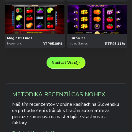
Magic 81 Lines
Turbo 27
RTP
95.06%
RTP
95.11%
Novomatic
Kajot Games
Načítať Viac
METODIKA RECENZIÍ CASINOHEX
Náš tím recenzentov v online kasínach na Slovensku
sa pri hodnotení stránok s hracími automatmi za
peniaze zameriava na nasledujúce vlastnosti a
faktory: