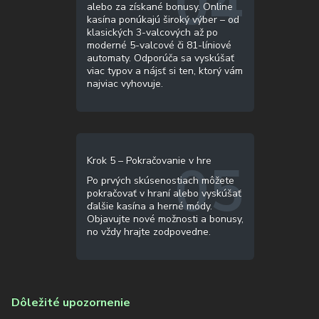
alebo za získané bonusy. Online
kasína ponúkajú široký výber – od
klasických 3-valcových až po
moderné 5-valcové či 81-líniové
automaty. Odporúča sa vyskúšať
viac typov a nájsť si ten, ktorý vám
najviac vyhovuje.
Krok 5 – Pokračovanie v hre
Po prvých skúsenostiach môžete
pokračovať v hraní alebo vyskúšať
ďalšie kasína a herné módy.
Objavujte nové možnosti a bonusy,
no vždy hrajte zodpovedne.
Dôležité upozornenie