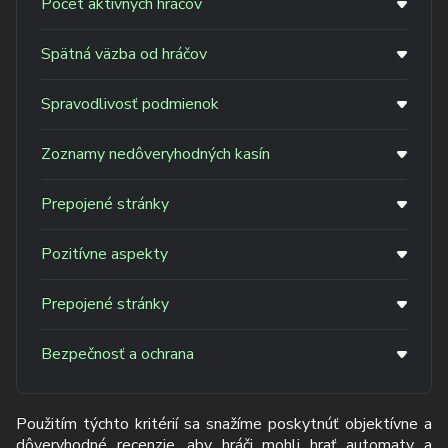
Počet aktívnych hráčov
Popredné stránky, kde môžete hrať hracie automaty
online, s vysokým počtom aktívnych hráčov, sú
Spätná väzba od hráčov
zvyčajne spoľahlivejšie. Ich vysoké príjmy im
Spätná väzba a sťažnosti hráčov na jednotlivé
umožňujú bez problémov vyplácať aj najväčšie výhry.
stránky s hracími automatmi a spôsob, akým tieto
Spravodlivosť podmienok
Veľký počet hráčov je tiež dôkazom, že stránka
stránky riešia problémy, majú veľký význam pri
Skúmame podmienky a pravidlá každej stránky s
poskytuje kvalitné služby.
našom hodnotení. Ak veľa hráčov hlási
hracími automatmi, aby sme zistili ich férovosť. Ak
Zoznamy nedôveryhodných kasín
nespravodlivé praktiky, stránka dostane nižšie
objavíme nespravodlivé klauzuly, hodnotenie
Ak sa kasíno objaví na relevantných zoznamoch
hodnotenie. Všetky sťažnosti sú zohľadnené v
stránky znížime a upozorníme na to v recenzii.
nedôveryhodných kasín, vrátane čiernej listiny
našich recenziách.
Prepojené stránky
CasinoHEX, výrazne znížime jeho hodnotenie a
Pri hodnotení každej stránky berieme do úvahy aj
upozorníme na tento fakt v recenzii.
prepojené hazardné stránky. Ak sa hráči sťažujú na
Pozitívne aspekty
iné stránky prevádzkované rovnakou spoločnosťou,
Ak stránka vyniká v niektorých oblastiach, napríklad
tieto informácie sa premietnu do hodnotenia
rýchlo a veľkoryso rieši sťažnosti hráčov, môžeme jej
Prepojené stránky
všetkých dotknutých stránok.
zvýšiť hodnotenie na základe týchto pozitívnych
Pri hodnotení každej stránky berieme do úvahy aj
vlastností.
prepojené hazardné stránky. Ak sa hráči sťažujú na
Bezpečnosť a ochrana
iné stránky prevádzkované rovnakou spoločnosťou,
Skúmame, či stránky dodržiavajú bezpečnostné
tieto informácie sa premietnu do hodnotenia
normy a chránia osobné údaje hráčov. Stránky, ktoré
všetkých dotknutých stránok.
poskytujú najvyššiu úroveň ochrany, získavajú lepšie
Použitím týchto kritérií sa snažíme poskytnúť objektívne a
hodnotenie.
dôveryhodné recenzie, aby hráči mohli hrať automaty a