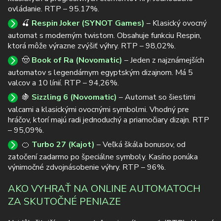
ovládanie. RTP – 95.17%.
🍒
Respin Joker (SYNOT Games)
– Klasický ovocný
automat s moderným twistom. Obsahuje funkciu Respin,
ktorá môže výrazne zvýšiť výhry. RTP – 98,02%.
🤠
Book of Ra (Novomatic)
– Jeden z najznámejších
automatov s legendárnym egyptským dizajnom. Má 5
valcov a 10 línií. RTP – 94,26%.
🍇
Sizzling 6 (Novomatic)
– Automat so šiestimi
valcami a klasickými ovocnými symbolmi. Vhodný pre
hráčov, ktorí majú radi jednoduchý a priamočiary dizajn. RTP
– 95,09%.
🍊
Turbo 27 (Kajot)
– Veľká škála bonusov, od
zatočení zadarmo po špeciálne symboly. Kasíno ponúka
výnimočné zdvojnásobenie výhry. RTP – 96%.
AKO VYHRAŤ NA ONLINE AUTOMATOCH
ZA SKUTOČNÉ PENIAZE