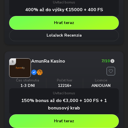
Uvítací bonus
400% až do výšky €15000 + 400 FS
Hrať teraz
LolaJack Recenzia
AmunRa Kasíno
7
/10
5
Čas stiahnutia
Počet hier
Licencie
1-3 DNI
12216+
ANJOUAN
Uvítací bonus
150% bonus až do €3,000 + 100 FS + 1
bonusový krab
Hrať teraz