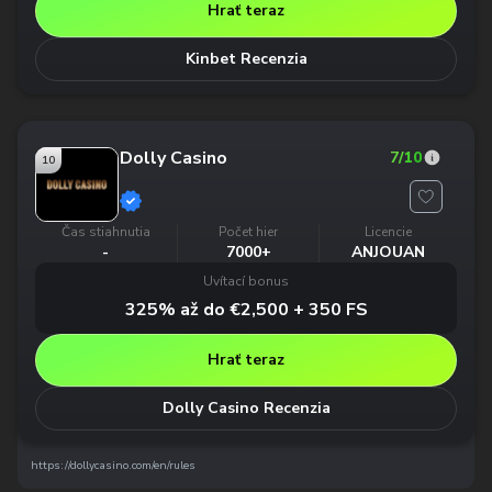
Hrať teraz
Kinbet Recenzia
Dolly Casino
7
/10
10
Čas stiahnutia
Počet hier
Licencie
-
7000+
ANJOUAN
Uvítací bonus
325% až do €2,500 + 350 FS
Hrať teraz
Dolly Casino Recenzia
https://dollycasino.com/en/rules