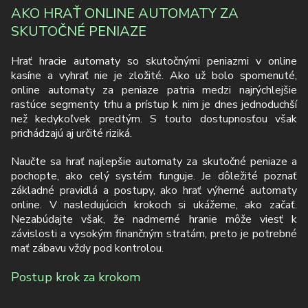
AKO HRAŤ ONLINE AUTOMATY ZA
SKUTOČNÉ PENIAZE
Hrať hracie automaty so skutočnými peniazmi v online
kasíne a vyhrať nie je zložité. Ako už bolo spomenuté,
online automaty za peniaze patria medzi najrýchlejšie
rastúce segmenty trhu a prístup k nim je dnes jednoduchší
než kedykoľvek predtým. S touto dostupnosťou však
prichádzajú aj určité riziká.
Naučte sa hrať najlepšie automaty za skutočné peniaze a
pochopte, ako celý systém funguje. Je dôležité poznať
základné pravidlá a postupy, ako hrať výherné automaty
online. V nasledujúcich krokoch si ukážeme, ako začať.
Nezabúdajte však, že nadmerné hranie môže viesť k
závislosti a vysokým finančným stratám, preto je potrebné
mať zábavu vždy pod kontrolou.
Postup krok za krokom