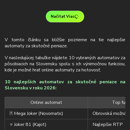
Načítať Viac
V tomto článku sa bližšie pozrieme na tie najlepšie
automaty za skutočné peniaze.
V nasledujúcej tabuľke nájdete 10 vybraných automatov za
pôsobiacich na Slovensku spolu s ich výnimočnou funkciou,
kde je možné hrať online automaty za hotovosť.
10 najlepších automatov za skutočné peniaze na
Slovensku v roku 2026:
Online automat
Top funk
🃏 Mega Joker (Novomatic)
Obrovská možná v
⭐ Joker 81 (Kajot)
Najlepšie RTP