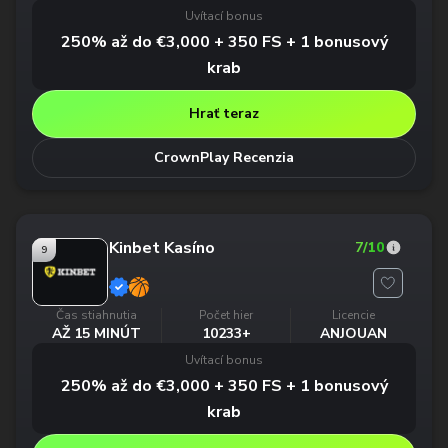
Uvítací bonus
250% až do €3,000 + 350 FS + 1 bonusový
krab
Hrať teraz
CrownPlay Recenzia
Kinbet Kasíno
7
/10
9
Čas stiahnutia
Počet hier
Licencie
AŽ 15 MINÚT
10233+
ANJOUAN
Uvítací bonus
250% až do €3,000 + 350 FS + 1 bonusový
krab