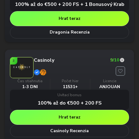
100% až do €500 + 200 FS + 1 Bonusový Krab
Hrať teraz
Dragonia Recenzia
Casinoly
9
/10
3
Čas stiahnutia
Počet hier
Licencie
1-3 DNI
11531+
ANJOUAN
Uvítací bonus
100% až do €500 + 200 FS
Hrať teraz
Casinoly Recenzia