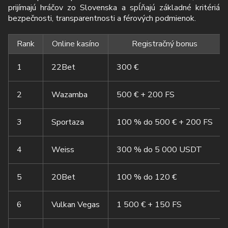
prijímajú hráčov zo Slovenska a spĺňajú základné kritériá
bezpečnosti, transparentnosti a férových podmienok.
Rank
Online kasíno
Registračný bonus
1
22Bet
300 €
2
Wazamba
500 € + 200 FS
3
Sportaza
100 % do 500 € + 200 FS
4
Weiss
300 % do 5 000 USDT
5
20Bet
100 % do 120 €
6
Vulkan Vegas
1 500 € + 150 FS