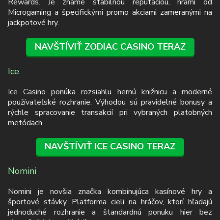
Rewards. Je známe stabilnou reputáciou, hrami od
Microgaming a špecifickými promo akciami zameranými na
jackpotové hry.
NAVŠTÍVIŤ ZODIAC CASINO TERAZ
Ice
Ice Casino ponúka rozsiahlu hernú knižnicu a moderné
používateľské rozhranie. Výhodou sú pravidelné bonusy a
rýchle spracovanie transakcií pri vybraných platobných
metódach.
NAVŠTÍVIŤ ICE CASINO TERAZ
Nomini
Nomini je novšia značka kombinujúca kasínové hry a
športové stávky. Platforma cieli na hráčov, ktorí hľadajú
jednoduché rozhranie a štandardnú ponuku hier bez