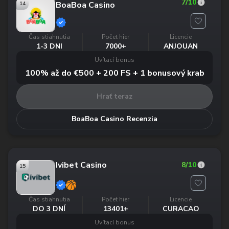
7
/10
BoaBoa Casino
14
Čas stiahnutia
Počet hier
Licencie
1-3 DNI
7000+
ANJOUAN
Uvítací bonus
100% až do €500 + 200 FS + 1 bonusový krab
Hrať teraz
BoaBoa Casino Recenzia
Ivibet Casino
8
/10
15
Čas stiahnutia
Počet hier
Licencie
DO 3 DNÍ
13401+
CURACAO
Uvítací bonus