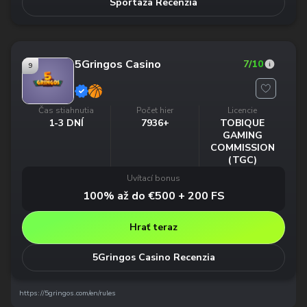
Sportaza Recenzia
5Gringos Casino
7
/10
9
Čas stiahnutia
Počet hier
Licencie
1-3 DNÍ
7936+
TOBIQUE
GAMING
COMMISSION
(TGC)
Uvítací bonus
100% až do €500 + 200 FS
Hrať teraz
5Gringos Casino Recenzia
https://5gringos.com/en/rules