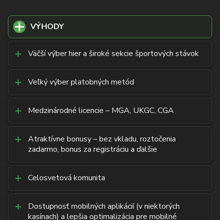
VÝHODY
Väčší výber hier a široké sekcie športových stávok
Veľký výber platobných metód
Medzinárodné licencie – MGA, UKGC, CGA
Atraktívne bonusy – bez vkladu, roztočenia
zadarmo, bonus za registráciu a ďalšie
Celosvetová komunita
Dostupnosť mobilných aplikácií (v niektorých
kasínach) a lepšia optimalizácia pre mobilné