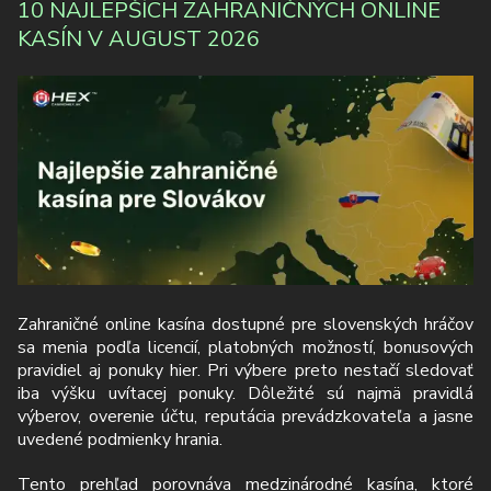
10 NAJLEPŠÍCH ZAHRANIČNÝCH ONLINE
KASÍN V AUGUST 2026
Zahraničné online kasína dostupné pre slovenských hráčov
sa menia podľa licencií, platobných možností, bonusových
pravidiel aj ponuky hier. Pri výbere preto nestačí sledovať
iba výšku uvítacej ponuky. Dôležité sú najmä pravidlá
výberov, overenie účtu, reputácia prevádzkovateľa a jasne
uvedené podmienky hrania.
Tento prehľad porovnáva medzinárodné kasína, ktoré