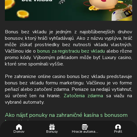
Bonus bez vkladu je jedným z najobľúbenejších druhov
bonusov, ktorý hráči vyhľadávajú. Ako z názvu vyplýva, hráč
môže získať prostriedky bez nutnosti vkladu vlastných.
Väčšinou ide o
bonus za registraciu bez vkladu
alebo rôzne
promo kódy. Výborným príkladom môže byť Luxury casino,
ktoré sme spomínali vyššie.
Pre zahranicne online casino bonus bez vkladu predstavuje
bonus bez vkladu formu marketingu. Väčšinou je vo forme
peňazí alebo zatočení zdarma. Peniaze sa nedajú vytiahnuť,
sú určené len na hranie.
Zatočenia zdarma
sa viažu na
vybrané automaty.
Ako nájsť ponuky na zahraničné kasína s bonusom
bez vkladu
Domov
Bonusy
Hracie automaty
Profil
Vyznať sa na zahraničnom trhu môže byť ťažké, hlavne