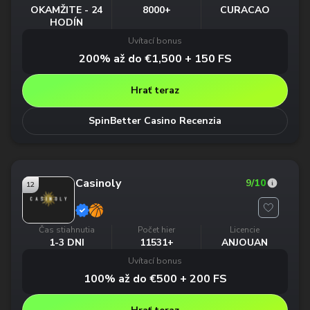
OKAMŽITE - 24
8000+
CURACAO
HODÍN
Uvítací bonus
200% až do €1,500 + 150 FS
Hrať teraz
SpinBetter Casino Recenzia
Casinoly
9
/10
12
Čas stiahnutia
Počet hier
Licencie
1-3 DNI
11531+
ANJOUAN
Uvítací bonus
100% až do €500 + 200 FS