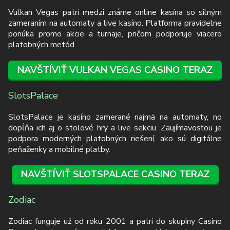
Vulkan Vegas patrí medzi známe online kasína so silným
zameraním na automaty a live kasíno. Platforma pravidelne
ponúka promo akcie a turnaje, pričom podporuje viacero
platobných metód.
NAVŠTÍVIŤ VULKAN VEGAS CASINO TERAZ
SlotsPalace
SlotsPalace je kasíno zamerané najmä na automaty, no
dopĺňa ich aj o stolové hry a live sekciu. Zaujímavosťou je
podpora moderných platobných riešení, ako sú digitálne
peňaženky a mobilné platby.
NAVŠTÍVIŤ SLOTSPALACE CASINO TERAZ
Zodiac
Zodiac funguje už od roku 2001 a patrí do skupiny Casino