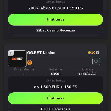
Uvítací bonus
200% až do €1,500 + 150 FS
Hrať teraz
22Bet Casino Recenzia
GG.BET Kasíno
6
/10
7
Čas stiahnutia
Počet hier
Licencie
-
6350+
CURACAO
Uvítací bonus
do 1,600 EUR + 150 FS
Hrať teraz
GG.BET Recenzia