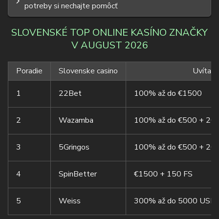
potreby si nechajte pomôcť
SLOVENSKÉ TOP ONLINE KASÍNO ZNAČKY
V AUGUST 2026
Poradie
Slovenske casino
Uvítací
1
22Bet
100% až do €1500
2
Wazamba
100% až do €500 + 200 
3
5Gringos
100% až do €500 + 200
4
SpinBetter
€1500 + 150 FS
5
Weiss
300% až do 5000 USDT