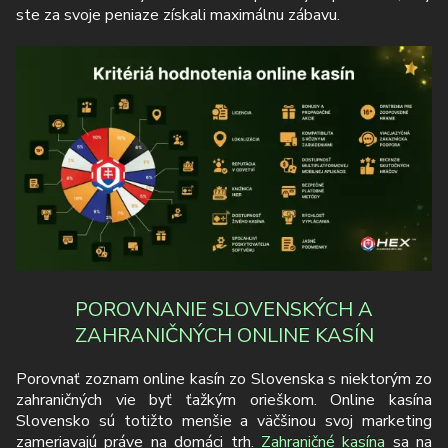
ste za svoje peniaze získali maximálnu zábavu.
POROVNANIE SLOVENSKÝCH A
ZAHRANIČNÝCH ONLINE KASÍN
Porovnať zoznam online kasín zo Slovenska s niektorým zo
zahraničných vie byť ťažkým orieškom. Online kasína
Slovensko sú totižto menšie a väčšinou svoj marketing
zameriavajú práve na domáci trh.
Zahraničné kasína
sa na