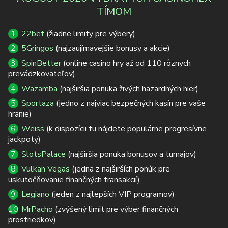
TÍMOM
22bet
(žiadne limity pre výbery)
5Gringos
(najzaujímavejšie bonusy a akcie)
SpinBetter
(online casino hry až od 110 rôznych
prevádzkovateľov)
Wazamba
(najširšia ponuka živých hazardných hier)
Sportaza
(jedno z najviac bezpečných kasín pre vaše
hranie)
Weiss
(k dispozícii tu nájdete populárne progresívne
jackpoty)
SlotsPalace
(najširšia ponuka bonusov a turnajov)
Vulkan Vegas
(jedna z najširších ponúk pre
uskutočňovanie finančných transakcií)
Legiano
(jeden z najlepších VIP programov)
MrPacho
(zvýšený limit pre výber finančných
prostriedkov)