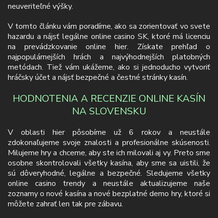
neuveriteľné výšky.
V tomto článku vám poradíme, ako sa zorientovať vo svete
hazardu a nájsť legálne online casino SK, ktoré má licenciu
na prevádzkovanie online hier. Získate prehľad o
najpopulárnejších hrách a najvýhodnejších platobných
metódach. Tiež vám ukážeme, ako si jednoducho vytvoriť
hráčsky účet a nájsť bezpečné a čestné stránky kasín.
HODNOTENIA A RECENZIE ONLINE KASÍN
NA SLOVENSKU
V oblasti hier pôsobíme už 6 rokov a neustále
zdokonaľujeme svoje znalosti a profesionálne skúsenosti.
Milujeme hry a chceme, aby ste ich milovali aj vy. Preto sme
osobne skontrolovali všetky kasína, aby sme sa uistili, že
sú dôveryhodné, legálne a bezpečné. Sledujeme všetky
online casino trendy a neustále aktualizujeme naše
zoznamy o nové kasína a nové bezplatné demo hry, ktoré si
môžete zahrať len tak pre zábavu.