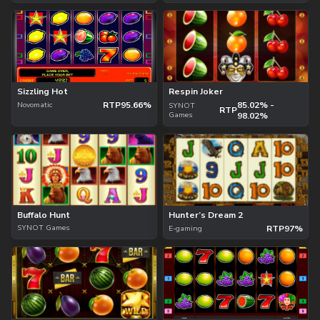
Sizzling Hot
Respin Joker
RTP
95.66%
85.02% -
Novomatic
SYNOT
RTP
Games
98.02%
Buffalo Hunt
Hunter’s Dream 2
SYNOT Games
RTP
97%
E-gaming