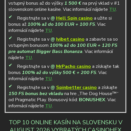
vstupný bonus až do výšky
1 500 €
na prvý vklad v #1
slovenskom online kasíne. Viac informácií nájdete
TU
.
Registrujte sa v
@
Hell Spin casino
a užite si
bonus až
100% až do 100 EUR + 100 FS
. Viac
informácií nájdete
TU
.
Registrujte sa v
@
Ivibet casino
a zabavte sa so
vstupným bonusom
100% až do 100 EUR + 120 FS
pre automat Bigger Bass Bonanza
. Viac informácií
nájdete
TU
.
Registrujte sa v
@
MrPacho casino
a získajte tak
bonus
100% až do výšky 500 € + 200 FS
. Viac
informácií nájdete
TU
.
Registrujte sa v
@
Spinbetter casino
a získajte
150 FS bonus bez vkladu
na hre „The Dog House™“
od Pragmatic Play. Bonusový kód:
BONUSHEX
. Viac
informácií nájdete
TU
.
TOP 10 ONLINE KASÍN NA SLOVENSKU V
AUGUST 2026 VYBRATÝCH CASINOHEX