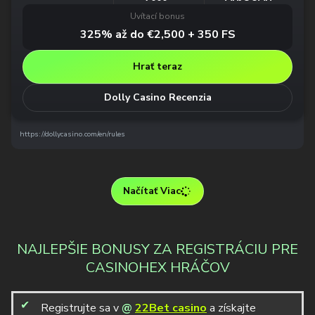
Uvítací bonus
325% až do €2,500 + 350 FS
Hrať teraz
Dolly Casino Recenzia
https://dollycasino.com/en/rules
Načítať Viac
NAJLEPŠIE BONUSY ZA REGISTRÁCIU PRE
CASINOHEX HRÁČOV
Registrujte sa v
@
22Bet casino
a získajte