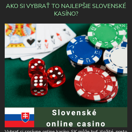
AKO SI VYBRAŤ TO NAJLEPŠIE SLOVENSKÉ
KASÍNO?
Vybrať si správne online kasíno SK môže byť zložité, preto