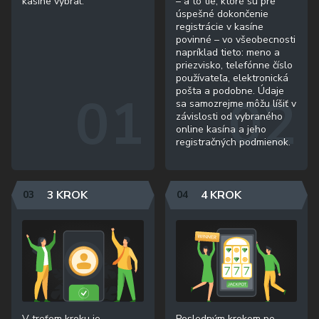
kasíne vybral.
– a to tie, ktoré sú pre
úspešné dokončenie
registrácie v kasíne
povinné – vo všeobecnosti
napríklad tieto: meno a
priezvisko, telefónne číslo
používateľa, elektronická
pošta a podobne. Údaje
sa samozrejme môžu líšiť v
závislosti od vybraného
online kasína a jeho
registračných podmienok.
3 KROK
4 KROK
V treťom kroku je
Posledným krokom po