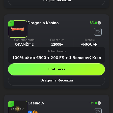
Magius Recenzia
Dragonia Kasíno
8
/10
2
Čas stiahnutia
Počet hier
Licencie
OKAMŽITE
12008+
ANJOUAN
Uvítací bonus
100% až do €500 + 200 FS + 1 Bonusový Krab
Hrať teraz
Dragonia Recenzia
Casinoly
9
/10
3