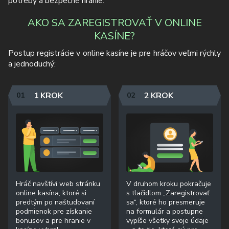
potreby a bezpečné hranie.
AKO SA ZAREGISTROVAŤ V ONLINE
KASÍNE?
Postup registrácie v online kasíne je pre hráčov veľmi rýchly
a jednoduchý:
1 KROK
2 KROK
Hráč navštívi web stránku
V druhom kroku pokračuje
online kasína, ktoré si
s tlačidlom „Zaregistrovať
predtým po naštudovaní
sa“, ktoré ho presmeruje
podmienok pre získanie
na formulár a postupne
bonusov a pre hranie v
vypíše všetky svoje údaje