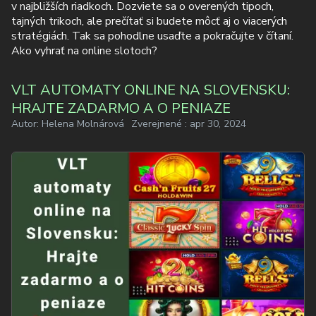
v najbližších riadkoch. Dozviete sa o overených tipoch,
tajných trikoch, ale prečítať si budete môcť aj o viacerých
stratégiách. Tak sa pohodlne usaďte a pokračujte v čítaní.
Ako vyhrať na online slotoch?
VLT AUTOMATY ONLINE NA SLOVENSKU:
HRAJTE ZADARMO A O PENIAZE
Autor:
Helena Molnárová
Zverejnené :
apr 30, 2024