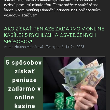
fyzickú prácu, sú minulosťou. Teraz môžete využiť rôzne
šance, ktoré ponúkajú finančnú odmenu bez počiatočných
vkladov – stačí vám
AKO ZÍSKAŤ PENIAZE ZADARMO V ONLINE
KASÍNE? 5 RÝCHLYCH A OSVEDČENÝCH
SPÔSOBOV!
Autor:
Helena Molnárová
Zverejnené :
júl 24, 2023