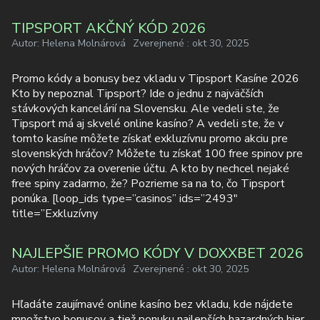
TIPSPORT AKČNÝ KÓD 2026
Autor:
Helena Molnárová
Zverejnené :
okt 30, 2025
Promo kódy a bonusy bez vkladu v Tipsport Kasíne 2026
Kto by nepoznal Tipsport? Ide o jednu z najväčších
stávkových kancelárií na Slovensku. Ale vedeli ste, že
Tipsport má aj skvelé online kasíno? A vedeli ste, že v
tomto kasíne môžete získať exkluzívnu promo akciu pre
slovenských hráčov? Môžete tu získať 100 free spinov pre
nových hráčov za overenie účtu. A kto by nechcel nejaké
free spiny zadarmo, že? Pozrieme sa na to, čo Tipsport
ponúka. [loop_ids type=”casinos” ids=”2493″
title=”Exkluzívny
NAJLEPŠIE PROMO KÓDY V DOXXBET 2026
Autor:
Helena Molnárová
Zverejnené :
okt 30, 2025
Hľadáte zaujímavé online kasíno bez vkladu, kde nájdete
množstvo bonusov a tiež ponuku najlepších hazardných hier