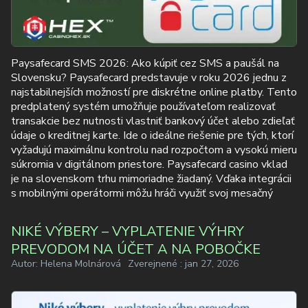
Paysafecard SMS 2026: Ako kúpiť cez SMS a paušál na
Slovensku? Paysafecard predstavuje v roku 2026 jednu z
najstabilnejších možností pre diskrétne online platby. Tento
predplatený systém umožňuje používateľom realizovať
transakcie bez nutnosti vlastniť bankový účet alebo zdieľať
údaje o kreditnej karte. Ide o ideálne riešenie pre tých, ktorí
vyžadujú maximálnu kontrolu nad rozpočtom a vysokú mieru
súkromia v digitálnom priestore. Paysafecard casino vklad
je na slovenskom trhu mimoriadne žiadaný. Vďaka integrácii
s mobilnými operátormi môžu hráči využiť svoj mesačný
NIKÉ VÝBERY – VYPLATENIE VÝHRY
PREVODOM NA ÚČET A NA POBOČKE
Autor:
Helena Molnárová
Zverejnené :
jan 27, 2026