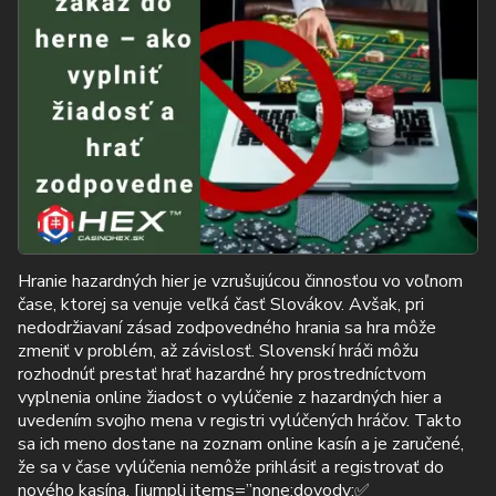
Hranie hazardných hier je vzrušujúcou činnosťou vo voľnom
čase, ktorej sa venuje veľká časť Slovákov. Avšak, pri
nedodržiavaní zásad zodpovedného hrania sa hra môže
zmeniť v problém, až závislosť. Slovenskí hráči môžu
rozhodnúť prestať hrať hazardné hry prostredníctvom
vyplnenia online žiadost o vylúčenie z hazardných hier a
uvedením svojho mena v registri vylúčených hráčov. Takto
sa ich meno dostane na zoznam online kasín a je zaručené,
že sa v čase vylúčenia nemôže prihlásiť a registrovať do
nového kasína. [jumpli items=”none;dovody:✅