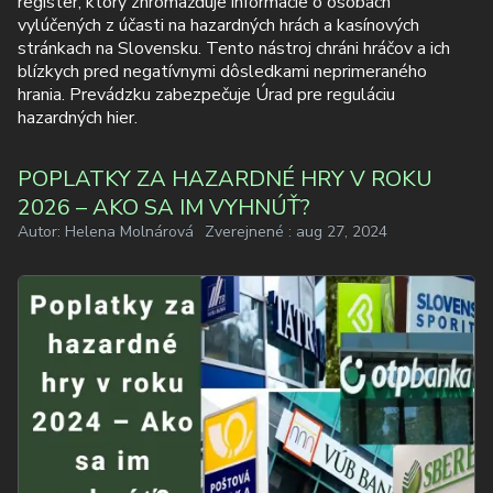
register, ktorý zhromažďuje informácie o osobách
vylúčených z účasti na hazardných hrách a kasínových
stránkach na Slovensku. Tento nástroj chráni hráčov a ich
blízkych pred negatívnymi dôsledkami neprimeraného
hrania. Prevádzku zabezpečuje Úrad pre reguláciu
hazardných hier.
POPLATKY ZA HAZARDNÉ HRY V ROKU
2026 – AKO SA IM VYHNÚŤ?
Autor:
Helena Molnárová
Zverejnené :
aug 27, 2024