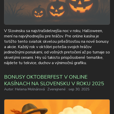
V Slovinsku sa najstrašidelnejšia noc v roku, Halloween,
mení na najvýhodnejšiu pre hráčov. Pre online kasína je
totižto tento sviatok skvelou príležitosťou na nové bonusy
a akcie. Každý rok v októbri potešia svojich hráčov
jedinečnými ponukami, od voľných pretočení až po turnaje so
skvelými cenami. Hry sú takisto prispôsobené tematike,
nájdete tu tekvice, duchov a výnimočnú grafiku.
BONUSY OKTOBERFEST V ONLINE
KASÍNACH NA SLOVENSKU V ROKU 2025
Autor:
Helena Molnárová
Zverejnené :
sep 30, 2025