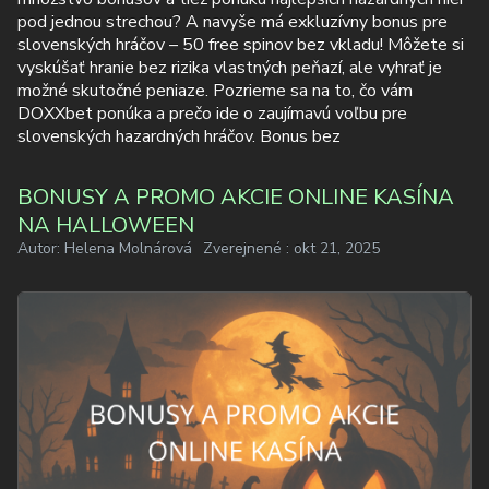
pod jednou strechou? A navyše má exkluzívny bonus pre
slovenských hráčov – 50 free spinov bez vkladu! Môžete si
vyskúšať hranie bez rizika vlastných peňazí, ale vyhrať je
možné skutočné peniaze. Pozrieme sa na to, čo vám
DOXXbet ponúka a prečo ide o zaujímavú voľbu pre
slovenských hazardných hráčov. Bonus bez
BONUSY A PROMO AKCIE ONLINE KASÍNA
NA HALLOWEEN
Autor:
Helena Molnárová
Zverejnené :
okt 21, 2025