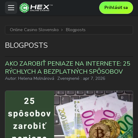
Prihlásiť sa
Online Casino Slovensko
Blogposts
BLOGPOSTS
AKO ZAROBIŤ PENIAZE NA INTERNETE: 25
RÝCHLYCH A BEZPLATNÝCH SPÔSOBOV
Autor:
Helena Molnárová
Zverejnené :
apr 7, 2026