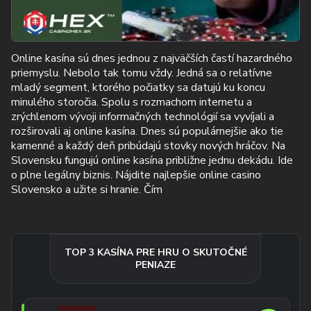
Online kasína sú dnes jednou z najväčších častí hazardného
priemyslu. Nebolo tak tomu vždy. Jedná sa o relatívne
mladý segment, ktorého počiatky sa datujú ku koncu
minulého storočia. Spolu s rozmachom internetu a
zrýchlenom vývoji informačných technológií sa vyvíjali a
rozširovali aj online kasína. Dnes sú populárnejšie ako tie
kamenné a každý deň pribúdajú stovky nových hráčov. Na
Slovensku fungujú online kasína približne jednu dekádu. Ide
o plne legálny biznis. Nájdite najlepšie online casino
Slovensko a užite si hranie. Čím
TOP 3 KASÍNA PRE HRU O SKUTOČNÉ
PENIAZE