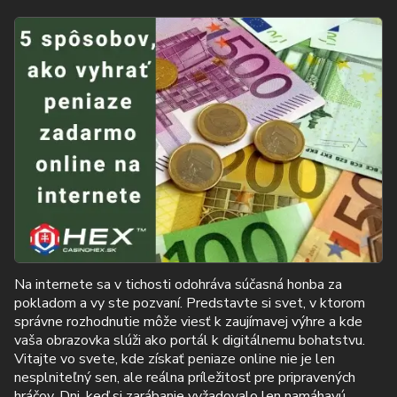
Na internete sa v tichosti odohráva súčasná honba za
pokladom a vy ste pozvaní. Predstavte si svet, v ktorom
správne rozhodnutie môže viesť k zaujímavej výhre a kde
vaša obrazovka slúži ako portál k digitálnemu bohatstvu.
Vitajte vo svete, kde získať peniaze online nie je len
nesplniteľný sen, ale reálna príležitosť pre pripravených
hráčov. Dni, keď si zarábanie vyžadovalo len namáhavú