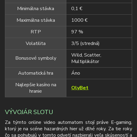
Minimálna stávka
0,1 €
Maximálna stávka
1000 €
RTP
97 %
Volatilita
3/5 (stredná)
Wild, Scatter,
Bonusové symboly
Multiplikátor
Automatická hra
Áno
Najlepšie kasíno na
OlyBet
hranie
VÝVOJÁR SLOTU
Za týmto online video automatom stojí práve E-gaming,
ktorý je na scéne hazardných hier už dlhé roky. Za tie roky
čo sa pohybujú v tomto odvetí nazbierali veľa skúseností a