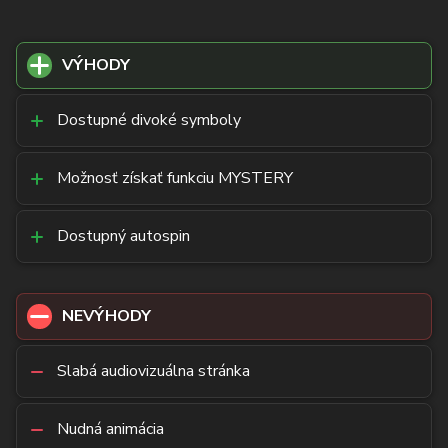
VÝHODY
Dostupné divoké symboly
Možnosť získať funkciu MYSTERY
Dostupný autospin
NEVÝHODY
Slabá audiovizuálna stránka
Nudná animácia