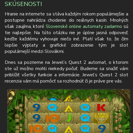
SKÚSENOSTI
Hranie na internete sa stáva každým rokom populárnejšie a
postupne nahrádza chodenie do reálnych kasín. Mnohých
však zaujíma, ktoré
Slovenské online automaty zadarmo
sú
tie najlepšie. Na túto otázku nie je úplne jasná odpoveď,
keďže každému vyhovuje niečo iné. Platí však to, že čím
lepšie výplaty a grafické zobrazenie tým je slot
populárnejší medzi Slovákmi.
Dnes sa pozrieme na Jewel’s Quest 2 automat, o ktorom
ste už možno mohli niekedy počuť. Budeme sa snažiť vám
priblížiť všetky funkcie a informácie. Jewel’s Quest 2 slot
recenzia vám má pomôcť sa rozhodnúť či je práve pre vás.