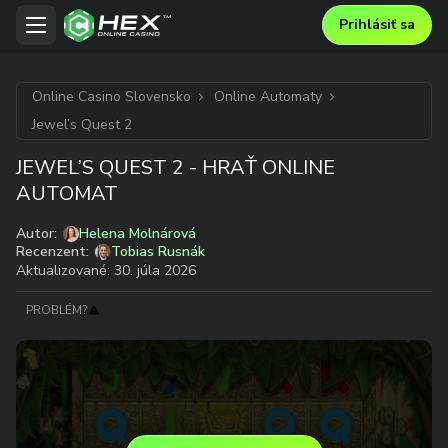
Prihlásiť sa
Online Casino Slovensko
Online Automaty
Jewel’s Quest 2
JEWEL’S QUEST 2 - HRAŤ ONLINE
AUTOMAT
Autor:
Helena Molnárová
Recenzent:
Tobias Rusnák
Aktualizované:
30. júla 2026
PROBLÉM?