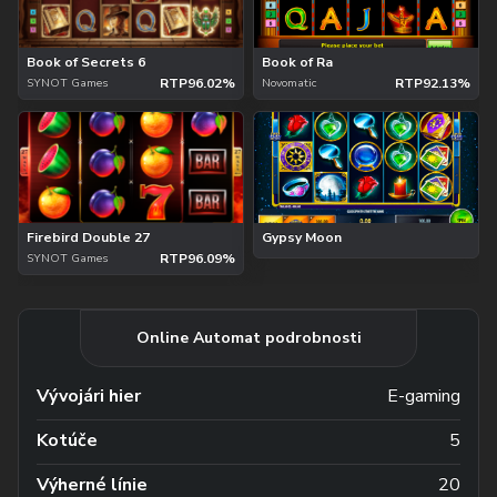
Book of Secrets 6
Book of Ra
RTP
96.02%
RTP
92.13%
SYNOT Games
Novomatic
Firebird Double 27
Gypsy Moon
RTP
96.09%
SYNOT Games
Online Automat podrobnosti
Vývojári hier
E-gaming
Kotúče
5
Výherné línie
20