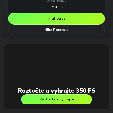
Uvítací bonus
150 FS
Hrať teraz
Nike Recenzia
Roztočte a vyhrajte 350 FS
Roztočte a vyhrajte