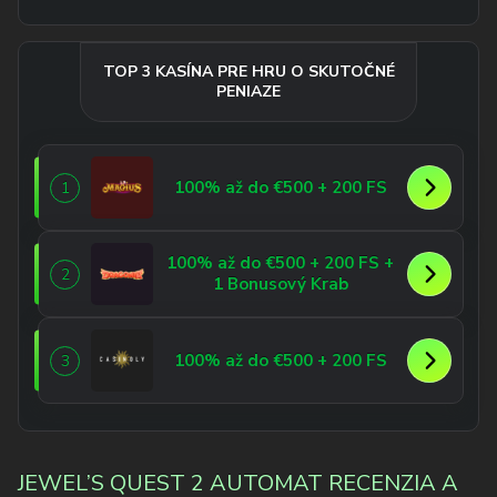
TOP 3 KASÍNA PRE HRU O SKUTOČNÉ
PENIAZE
100% až do €500 + 200 FS
1
100% až do €500 + 200 FS +
2
1 Bonusový Krab
100% až do €500 + 200 FS
3
JEWEL’S QUEST 2 AUTOMAT RECENZIA A