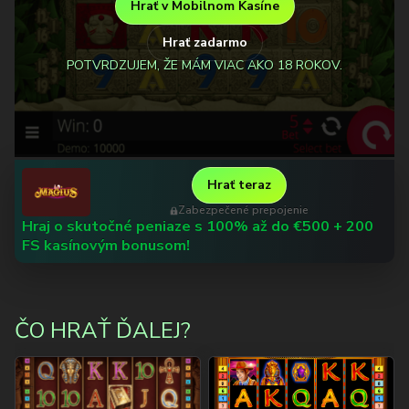
Hrať v Mobilnom Kasíne
Hrať zadarmo
POTVRDZUJEM, ŽE MÁM VIAC AKO 18 ROKOV.
Hrať teraz
Zabezpečené prepojenie
Hraj o skutočné peniaze s 100% až do €500 + 200
FS kasínovým bonusom!
ČO HRAŤ ĎALEJ?