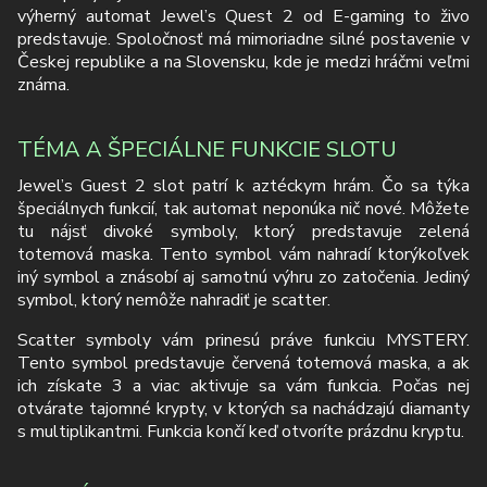
výherný automat Jewel’s Quest 2 od E-gaming to živo
predstavuje. Spoločnosť má mimoriadne silné postavenie v
Českej republike a na Slovensku, kde je medzi hráčmi veľmi
známa.
TÉMA A ŠPECIÁLNE FUNKCIE SLOTU
Jewel’s Guest 2 slot patrí k aztéckym hrám. Čo sa týka
špeciálnych funkcií, tak automat neponúka nič nové. Môžete
tu nájsť divoké symboly, ktorý predstavuje zelená
totemová maska. Tento symbol vám nahradí ktorýkoľvek
iný symbol a znásobí aj samotnú výhru zo zatočenia. Jediný
symbol, ktorý nemôže nahradiť je scatter.
Scatter symboly vám prinesú práve funkciu MYSTERY.
Tento symbol predstavuje červená totemová maska, a ak
ich získate 3 a viac aktivuje sa vám funkcia. Počas nej
otvárate tajomné krypty, v ktorých sa nachádzajú diamanty
s multiplikantmi. Funkcia končí keď otvoríte prázdnu kryptu.