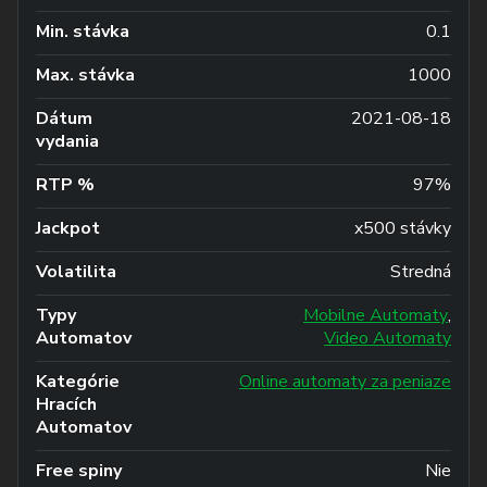
Min. stávka
0.1
Max. stávka
1000
Dátum
2021-08-18
vydania
RTP %
97%
Jackpot
x500 stávky
Volatilita
Stredná
Typy
Mobilne Automaty
,
Automatov
Video Automaty
Kategórie
Online automaty za peniaze
Hracích
Automatov
Free spiny
Nie