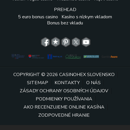
PREHĽAD
5 euro bonus casino
Kasíno s nízkym vkladom
Bonus bez vkladu
COPYRIGHT © 2026 CASINOHEX SLOVENSKO
SITEMAP
KONTAKTY
O NÁS
ZÁSADY OCHRANY OSOBNÝCH ÚDAJOV
PODMIENKY POUŽÍVANIA
AKO RECENZUJEME ONLINE KASÍNA
ZODPOVEDNÉ HRANIE