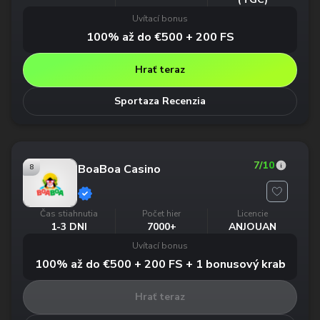
Uvítací bonus
100% až do €500 + 200 FS
Hrať teraz
Sportaza Recenzia
7
/10
BoaBoa Casino
8
Čas stiahnutia
Počet hier
Licencie
1-3 DNI
7000+
ANJOUAN
Uvítací bonus
100% až do €500 + 200 FS + 1 bonusový krab
Hrať teraz