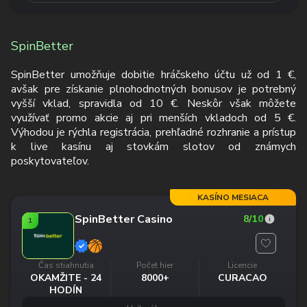
SpinBetter
SpinBetter umožňuje dobitie hráčskeho účtu už od 1 €,
avšak pre získanie plnohodnotných bonusov je potrebný
vyšší vklad, spravidla od 10 €. Neskôr však môžete
využívať promo akcie aj pri menších vkladoch od 5 €.
Výhodou je rýchla registrácia, prehľadné rozhranie a prístup
k live kasínu aj stovkám slotov od známych
poskytovateľov.
KASÍNO MESIACA
SpinBetter Casino
8
/10
1
Čas stiahnutia
Počet hier
Licencie
OKAMŽITE - 24
8000+
CURACAO
HODÍN