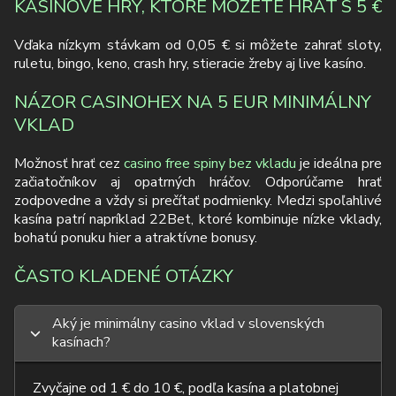
KASÍNOVÉ HRY, KTORÉ MÔŽETE HRAŤ S 5 €
Vďaka nízkym stávkam od 0,05 € si môžete zahrať sloty,
ruletu, bingo, keno, crash hry, stieracie žreby aj live kasíno.
NÁZOR CASINOHEX NA 5 EUR MINIMÁLNY
VKLAD
Možnosť hrať cez
casino free spiny bez vkladu
je ideálna pre
začiatočníkov aj opatrných hráčov. Odporúčame hrať
zodpovedne a vždy si prečítať podmienky. Medzi spoľahlivé
kasína patrí napríklad 22Bet, ktoré kombinuje nízke vklady,
bohatú ponuku hier a atraktívne bonusy.
ČASTO KLADENÉ OTÁZKY
Aký je minimálny casino vklad v slovenských
kasínach?
Zvyčajne od 1 € do 10 €, podľa kasína a platobnej