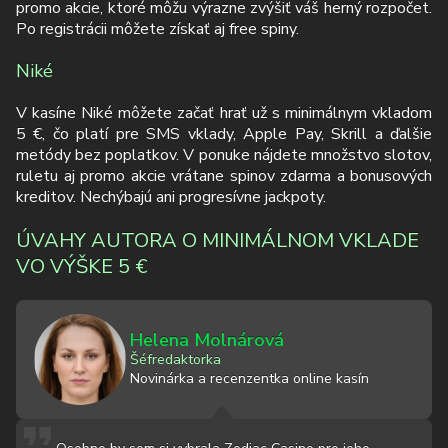
promo akcie, ktoré môžu výrazne zvýšiť váš herný rozpočet.
Po registrácii môžete získať aj free spiny.
Niké
V kasíne Niké môžete začať hrať už s minimálnym vkladom
5 €, čo platí pre SMS vklady, Apple Pay, Skrill a ďalšie
metódy bez poplatkov. V ponuke nájdete množstvo slotov,
ruletu aj promo akcie vrátane spinov zdarma a bonusových
kreditov. Nechýbajú ani progresívne jackpoty.
ÚVAHY AUTORA O MINIMÁLNOM VKLADE
VO VÝŠKE 5 €
Helena Molnárová
Šéfredaktorka
Novinárka a recenzentka online kasín