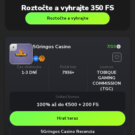
Roztočte a vyhrajte 350 FS
Roztočte a vyhrajte
5Gringos Casino
7
/10
4
Čas stiahnutia
Počet hier
Licencie
1-3 DNÍ
7936+
TOBIQUE
GAMING
COMMISSION
(TGC)
Uvítací bonus
100% až do €500 + 200 FS
Hrať teraz
5Gringos Casino Recenzia