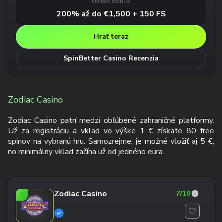
Uvítací bonus
200% až do €1,500 + 150 FS
Hrať teraz
SpinBetter Casino Recenzia
Zodiac Casino
Zodiac Casino patrí medzi obľúbené zahraničné platformy.
Už za registráciu a vklad vo výške 1 € získate 80 free
spinov na vybranú hru. Samozrejme, je možné vložiť aj 5 €,
no minimálny vklad začína už od jedného eura.
Zodiac Casino
7
/10
1