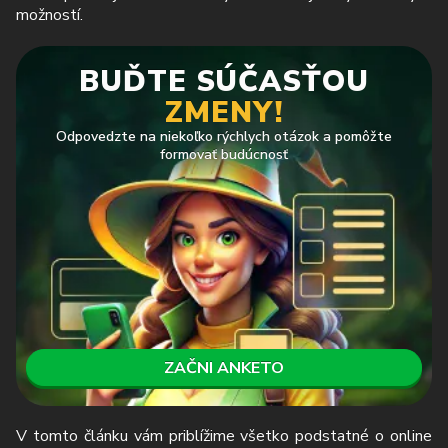
možností.
BUĎTE SÚČASŤOU
ZMENY!
Odpovedzte na niekoľko rýchlych otázok a pomôžte
formovať budúcnosť
ZAČNI ANKETO
V tomto článku vám priblížime všetko podstatné o online