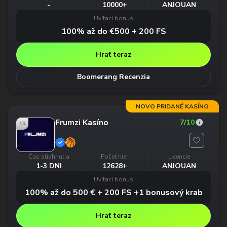
-
10000+
ANJOUAN
Uvítací bonus
100% až do €500 + 200 FS
Hrať teraz
Boomerang Recenzia
NOVO PRIDANÉ KASÍNO
Frumzi Kasíno
7
/10
15
Čas stiahnutia
Počet hier
Licencie
1-3 DNI
12628+
ANJOUAN
Uvítací bonus
100% až do 500 € + 200 FS +1 bonusový krab
Hrať teraz