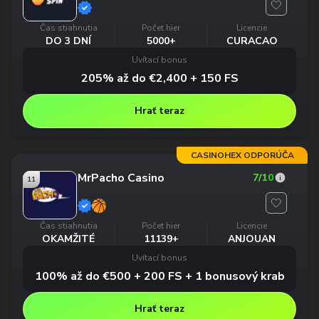
Čas stiahnutia
Počet hier
Licencie
DO 3 DNÍ
5000+
CURACAO
Uvítací bonus
205% až do €2,400 + 150 FS
Hrať teraz
CASINOHEX ODPORÚČA
MrPacho Casino
7
/10
11
Čas stiahnutia
Počet hier
Licencie
OKAMŽITÉ
11139+
ANJOUAN
Uvítací bonus
100% až do €500 + 200 FS + 1 bonusový krab
Hrať teraz