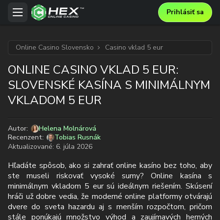
Prihlásiť sa
Online Casino Slovensko
Casino vklad 5 eur
ONLINE CASINO VKLAD 5 EUR:
SLOVENSKÉ KASÍNA S MINIMÁLNYM
VKLADOM 5 EUR
Autor:
Helena Molnárová
Recenzent:
Tobias Rusnák
Aktualizované:
6. júla 2026
Hľadáte spôsob, ako si zahrať online kasíno bez toho, aby
ste museli riskovať vysoké sumy? Online kasína s
minimálnym vkladom 5 eur sú ideálnym riešením. Skúsení
hráči už dobre vedia, že moderné online platformy otvárajú
dvere do sveta hazardu aj s menším rozpočtom, pričom
stále ponúkajú množstvo výhod a zaujímavých herných