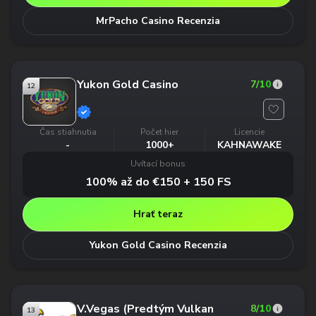
MrPacho Casino Recenzia
Yukon Gold Casino
7
/10
12
Čas stiahnutia
Počet hier
Licencie
-
1000+
KAHNAWAKE
Uvítací bonus
100% až do €150 + 150 FS
Hrať teraz
Yukon Gold Casino Recenzia
V.Vegas (predtým Vulkan
8
/10
13