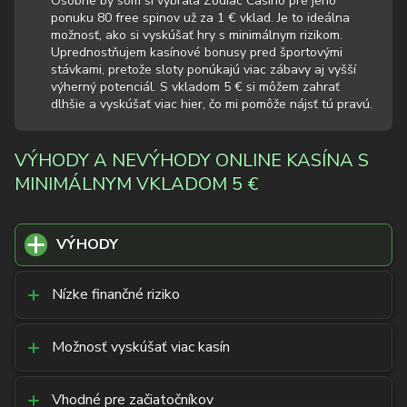
Osobne by som si vybrala Zodiac Casino pre jeho
ponuku 80 free spinov už za 1 € vklad. Je to ideálna
možnosť, ako si vyskúšať hry s minimálnym rizikom.
Uprednostňujem kasínové bonusy pred športovými
stávkami, pretože sloty ponúkajú viac zábavy aj vyšší
výherný potenciál. S vkladom 5 € si môžem zahrať
dlhšie a vyskúšať viac hier, čo mi pomôže nájsť tú pravú.
VÝHODY A NEVÝHODY ONLINE KASÍNA S
MINIMÁLNYM VKLADOM 5 €
VÝHODY
Nízke finančné riziko
Možnosť vyskúšať viac kasín
Vhodné pre začiatočníkov